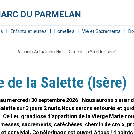
MARC DU PARMELAN
es
Enfants et jeunes
Homélies
Vie et Sacrements
Do
Accueil
›
Actualités
›
Notre Dame de la Salette (Isère)
de la Salette (Isère)
8 au mercredi 30 septembre 2026 ! Nous aurons plaisir d
alette sur 3 jours 2 nuits.Nous serons entourés et gui
in. Ce lieu grandiose d’apparition de la Vierge Marie n
messes, sacrements, catéchèses, chemin de croix, pr
et convivial. Ce pèlerinage est ouvert à tous ! 4 points