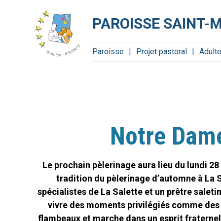
Aller
Outils
au
personnels
contenu.
PAROISSE SAINT-
|
Aller
à
la
navigation
Paroisse
Projet pastoral
Adult
Notre Dame 
Le prochain pèlerinage aura lieu du lundi 2
tradition du pèlerinage d’automne à La S
spécialistes de La Salette et un prêtre salet
vivre des moments privilégiés comme des 
flambeaux et marche dans un esprit fraternel 