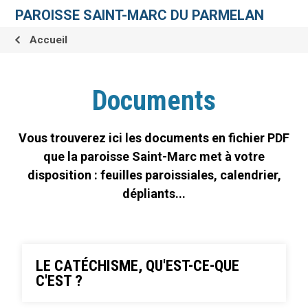
Aller
Outils
au
personnels
PAROISSE SAINT-MARC DU PARMELAN
contenu.
|
Aller
Accueil
à
la
navigation
Documents
Vous trouverez ici les documents en fichier PDF
que la paroisse Saint-Marc met à votre
disposition : feuilles paroissiales, calendrier,
dépliants...
LE CATÉCHISME, QU'EST-CE-QUE
C'EST ?