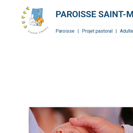
Aller
Outils
au
personnels
contenu.
PAROISSE SAINT-
|
Aller
à
la
navigation
Paroisse
Projet pastoral
Adult