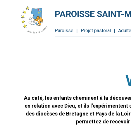
Aller
Outils
au
personnels
contenu.
PAROISSE SAINT-
|
Aller
à
la
navigation
Paroisse
Projet pastoral
Adult
Au caté, les enfants cheminent à la découver
en relation avec Dieu, et ils l’expérimente
des diocèses de Bretagne et Pays de la Loire
permettez de recevoir 