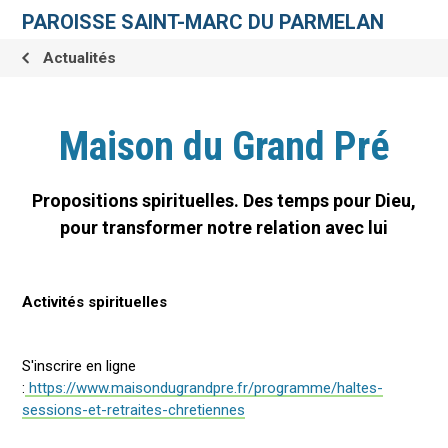
Aller
Outils
au
personnels
PAROISSE SAINT-MARC DU PARMELAN
contenu.
|
Aller
Actualités
à
la
navigation
Maison du Grand Pré
Propositions spirituelles. Des temps pour Dieu,
pour transformer notre relation avec lui
Activités spirituelles
S'inscrire en ligne
:
https://www.maisondugrandpre.fr/programme/haltes-
sessions-et-retraites-chretiennes