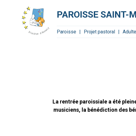
Aller
Outils
au
personnels
contenu.
PAROISSE SAINT-
|
Aller
à
la
navigation
Paroisse
Projet pastoral
Adult
La rentrée paroissiale a été plein
musiciens, la bénédiction des béné