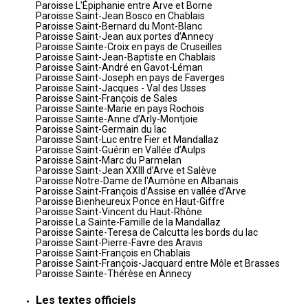
Paroisse L'Épiphanie entre Arve et Borne
Paroisse Saint-Jean Bosco en Chablais
Paroisse Saint-Bernard du Mont-Blanc
Paroisse Saint-Jean aux portes d’Annecy
Paroisse Sainte-Croix en pays de Cruseilles
Paroisse Saint-Jean-Baptiste en Chablais
Paroisse Saint-André en Gavot-Léman
Paroisse Saint-Joseph en pays de Faverges
Paroisse Saint-Jacques - Val des Usses
Paroisse Saint-François de Sales
Paroisse Sainte-Marie en pays Rochois
Paroisse Sainte-Anne d’Arly-Montjoie
Paroisse Saint-Germain du lac
Paroisse Saint-Luc entre Fier et Mandallaz
Paroisse Saint-Guérin en Vallée d’Aulps
Paroisse Saint-Marc du Parmelan
Paroisse Saint-Jean XXIII d’Arve et Salève
Paroisse Notre-Dame de l'Aumône en Albanais
Paroisse Saint-François d’Assise en vallée d’Arve
Paroisse Bienheureux Ponce en Haut-Giffre
Paroisse Saint-Vincent du Haut-Rhône
Paroisse La Sainte-Famille de la Mandallaz
Paroisse Sainte-Teresa de Calcutta les bords du lac
Paroisse Saint-Pierre-Favre des Aravis
Paroisse Saint-François en Chablais
Paroisse Saint-François-Jacquard entre Môle et Brasses
Paroisse Sainte-Thérèse en Annecy
Les textes officiels