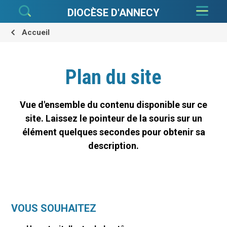
Aller
Outils
au
personnels
DIOCÈSE D'ANNECY
contenu.
|
Aller
à
Accueil
la
navigation
Plan du site
Vue d'ensemble du contenu disponible sur ce
site. Laissez le pointeur de la souris sur un
élément quelques secondes pour obtenir sa
description.
VOUS SOUHAITEZ