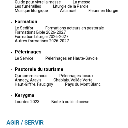
Guide pour vivre la messe
La messe
Les funérailles
Liturgie de la Parole
Musique liturgique
Art sacré
Fleurir en liturgie
Formation
Le Sedifor
Formations acteurs en pastorale
Formations Bible 2026-2027
Formation Liturgie 2026-2027
Autres formations 2026-2027
Pèlerinages
Le Service
Pèlerinages en Haute-Savoie
Pastorale du tourisme
Qui sommes nous
Pèlerinages locaux
Annecy, Aravis
Chablais, Vallée Verte
Haut-Giffre, Faucigny
Pays du Mont Blanc
Kerygma
Lourdes 2023
Boite à outils diocèse
AGIR / SERVIR