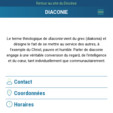
Aller
Outils
Retour au site du Diocèse
au
personnels
contenu.
|
DIACONIE
Aller
à
la
navigation
Le terme théologique de
diaconie
vient du grec (diakonia) et
désigne le fait de se mettre au service des autres, à
l'exemple du Christ, pauvre et humble. Parler de diaconie
engage à une véritable conversion du regard, de l’intelligence
et du cœur, tant individuellement que communautairement.
Contact
Coordonnées
Horaires