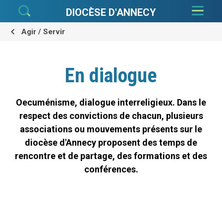
Aller
Outils
au
personnels
DIOCÈSE D'ANNECY
contenu.
|
Aller
à
Agir / Servir
la
navigation
En dialogue
Oecuménisme, dialogue interreligieux. Dans le
respect des convictions de chacun, plusieurs
associations ou mouvements présents sur le
diocèse d'Annecy proposent des temps de
rencontre et de partage, des formations et des
conférences.