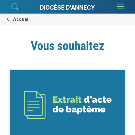
Aller
Outils
au
personnels
DIOCÈSE D'ANNECY
contenu.
|
Aller
à
Accueil
la
navigation
Vous souhaitez