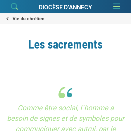
Aller
Outils
au
personnels
DIOCÈSE D'ANNECY
contenu.
|
Aller
à
Vie du chrétien
la
navigation
Les sacrements
Comme être social, l´homme a
besoin de signes et de symboles pour
communiquer avec autrui, par le