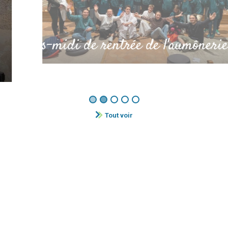
Après-midi de rentrée de l'aumônerie Frangy-Seys
Tout voir