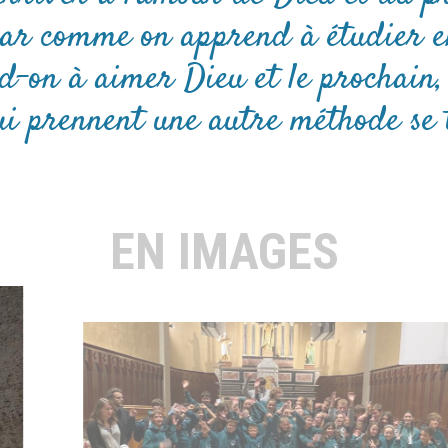
car comme on apprend à étudier e
d-on à aimer Dieu et le prochain, 
ui prennent une autre méthode se
EN IMAGES