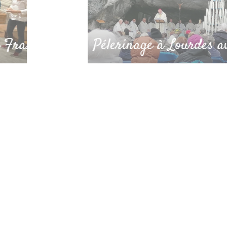
sel
Pélerinage à Lourdes avril 2