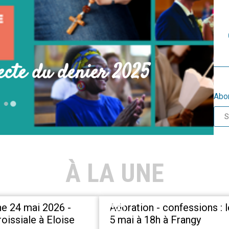
u denier 2025
Abon
À LA UNE
e 24 mai 2026 -
Adoration - confessions : l
oissiale à Eloise
5 mai à 18h à Frangy