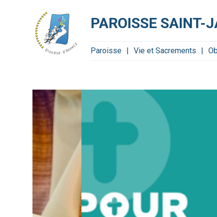
Aller
Outils
au
personnels
contenu.
PAROISSE SAINT-J
|
Aller
à
la
navigation
Paroisse
Vie et Sacrements
Ob