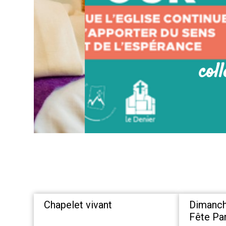
collecte d
Chapelet vivant
Dimanch
Fête Par