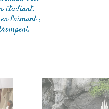
n étudiant,
en l'aimant ;
 trompent.