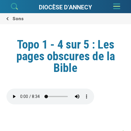
Aller
Outils
au
personnels
DIOCÈSE D'ANNECY
contenu.
|
Aller
à
Sons
la
navigation
Topo 1 - 4 sur 5 : Les
pages obscures de la
Bible