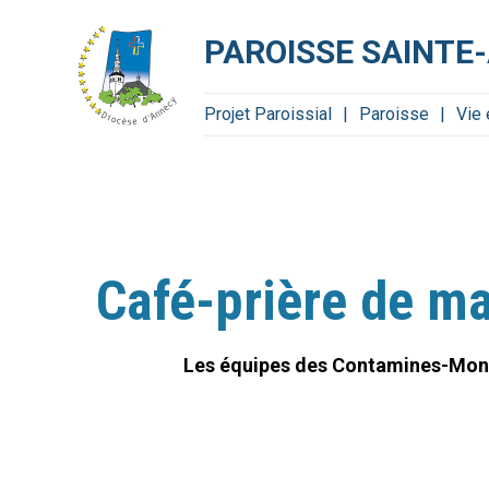
Aller
Outils
au
personnels
contenu.
PAROISSE SAINTE
|
Aller
à
la
navigation
Projet Paroissial
Paroisse
Vie
Café-prière de ma
Les équipes des Contamines-Montj