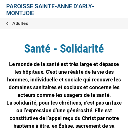
Aller
Outils
au
personnels
PAROISSE SAINTE-ANNE D’ARLY-
contenu.
|
MONTJOIE
Aller
à
la
Adultes
navigation
Santé - Solidarité
Le monde de la santé est très large et dépasse
les hôpitaux. C'est une réalité de la vie des
hommes, individuelle et sociale qui recouvre les
domaines sanitaires et sociaux et concerne les
acteurs comme les usagers de la santé.
La solidarité, pour les chrétiens, n’est pas un luxe
ou l’expression d’une générosité. Elle est
constitutive de l’appel reçu du Christ par notre
baptême à être, en Église, sacrement de sa