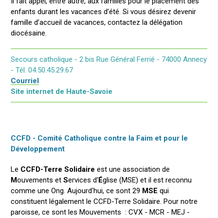
Il fait appel, entre autre, aux familles pour le placement des
enfants durant les vacances d’été. Si vous désirez devenir
famille d’accueil de vacances, contactez la délégation
diocésaine.
Secours catholique - 2 bis Rue Général Ferrié - 74000 Annecy
- Tél. 04.50.45.29.67
Courriel
Site internet de Haute-Savoie
CCFD - Comité Catholique contre la Faim et pour le
Développement
Le
CCFD-Terre Solidaire
est une association de
M
ouvements et
S
ervices d'
É
glise (MSE) et il est reconnu
comme une Ong. Aujourd'hui, ce sont 29
MSE
qui
constituent légalement le CCFD-Terre Solidaire. Pour notre
paroisse, ce sont les Mouvements : CVX - MCR - MEJ -