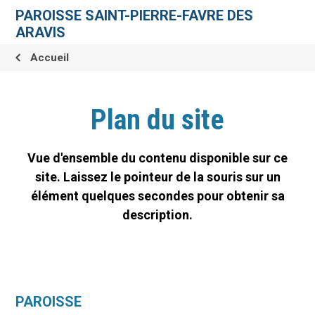
Aller
Outils
au
personnels
PAROISSE SAINT-PIERRE-FAVRE DES
contenu.
|
ARAVIS
Aller
à
la
Accueil
navigation
Plan du site
Vue d'ensemble du contenu disponible sur ce
site. Laissez le pointeur de la souris sur un
élément quelques secondes pour obtenir sa
description.
PAROISSE