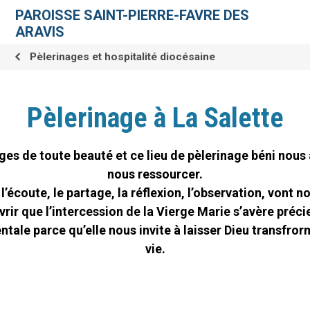
Aller
Outils
au
personnels
PAROISSE SAINT-PIERRE-FAVRE DES
contenu.
|
ARAVIS
Aller
à
la
Pèlerinages et hospitalité diocésaine
navigation
Pèlerinage à La Salette
es de toute beauté et ce lieu de pèlerinage béni nous
nous ressourcer.
 l’écoute, le partage, la réflexion, l’observation, vont n
rir que l’intercession de la Vierge Marie s’avère préci
tale parce qu’elle nous invite à laisser Dieu transfror
vie.