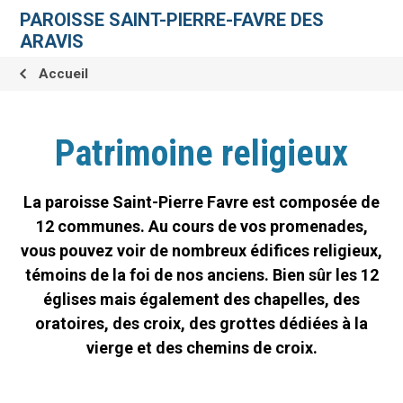
Aller
Outils
au
personnels
PAROISSE SAINT-PIERRE-FAVRE DES
contenu.
|
ARAVIS
Aller
à
la
Accueil
navigation
Patrimoine religieux
La paroisse Saint-Pierre Favre est composée de
12 communes. Au cours de vos promenades,
vous pouvez voir de nombreux édifices religieux,
témoins de la foi de nos anciens. Bien sûr les 12
églises mais également des chapelles, des
oratoires, des croix, des grottes dédiées à la
vierge et des chemins de croix.