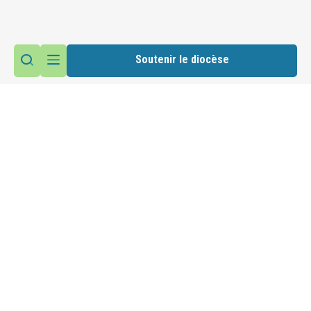
Soutenir le diocèse
Vie du diocèse
Haltes spirituelles été 2026
Accéder au site du diocèse
Suivez nous sur les réseaux