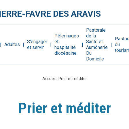
IERRE-FAVRE DES ARAVIS
Pastorale
Pèlerinages
de la
Pastor
S'engager
et
Santé et
Adultes
du
et servir
hospitalité
Aumônerie
touris
diocésaine
Du
Domicile
Accueil
›
Prier et méditer
Prier et méditer