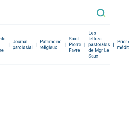
Les
ale
Saint
lettres
Journal
Patrimoine
Prier 
Pierre
pastorales
paroissial
religieux
médit
me
Favre
de Mgr Le
Saux