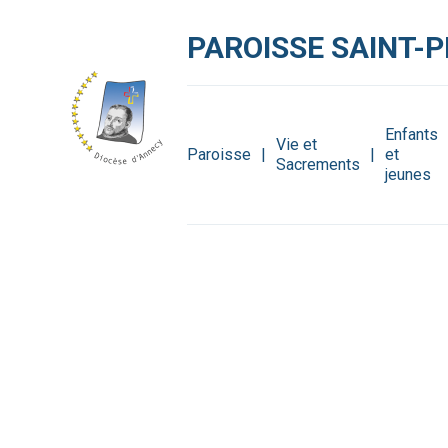
Aller
Outils
au
personnels
contenu.
PAROISSE SAINT-P
|
Aller
à
la
navigation
Enfants
Vie et
Paroisse
et
Sacrements
jeunes