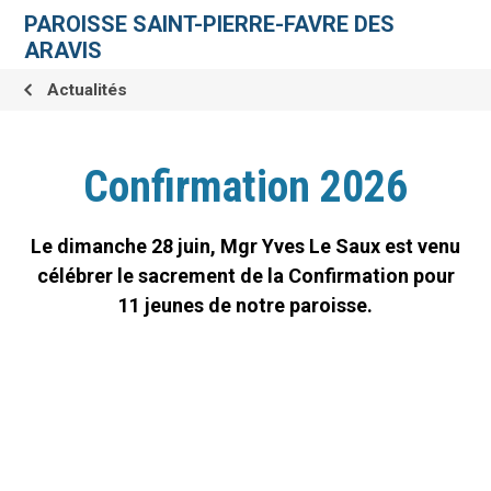
Aller
Outils
au
personnels
PAROISSE SAINT-PIERRE-FAVRE DES
contenu.
|
ARAVIS
Aller
à
la
Actualités
navigation
Confirmation 2026
Le dimanche 28 juin, Mgr Yves Le Saux est venu
célébrer le sacrement de la Confirmation pour
11 jeunes de notre paroisse.