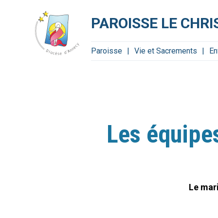
Aller
Outils
au
personnels
contenu.
PAROISSE LE CHRI
|
Aller
à
la
navigation
Paroisse
Vie et Sacrements
En
Les équipe
Le mari