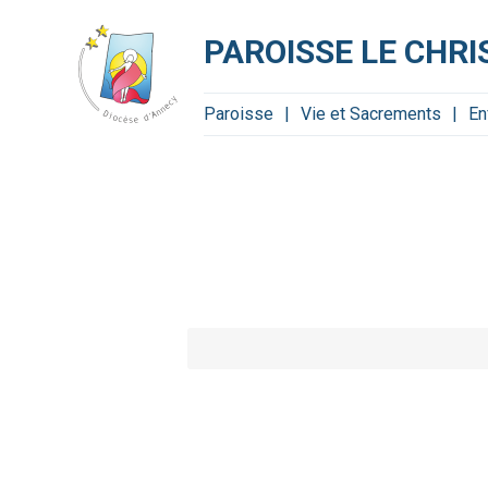
Aller
Outils
au
personnels
contenu.
PAROISSE LE CHRI
|
Aller
à
la
navigation
Paroisse
Vie et Sacrements
En