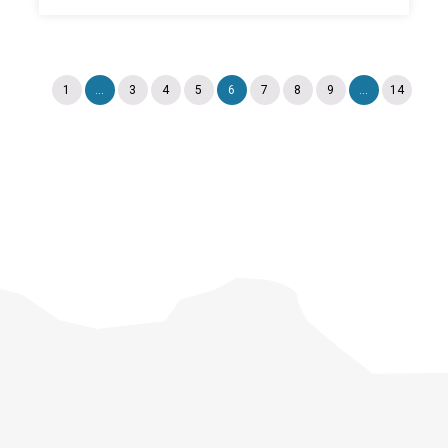
1
...
3
4
5
6
7
8
9
...
14