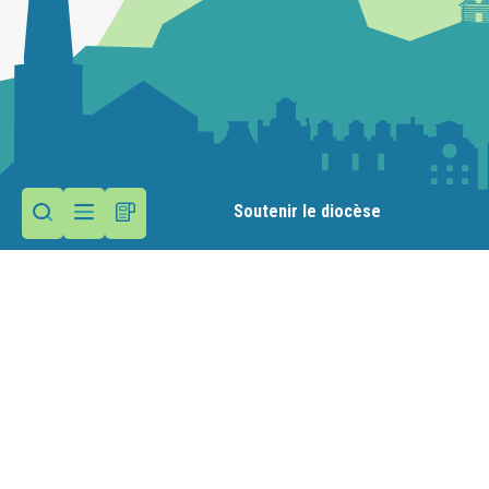
Soutenir le diocèse
Contactez la paroisse
Maison paroissiale
39 avenue d'Albigny
74000 Annecy