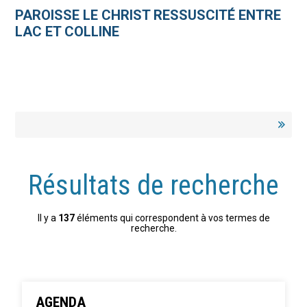
Aller
Outils
au
personnels
PAROISSE LE CHRIST RESSUSCITÉ ENTRE
contenu.
|
LAC ET COLLINE
Aller
à
la
navigation
Résultats de recherche
Il y a
137
éléments qui correspondent à vos termes de
recherche.
AGENDA