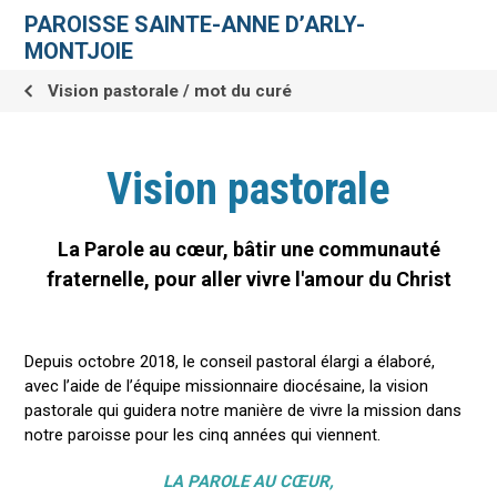
Aller
Outils
au
personnels
PAROISSE SAINTE-ANNE D’ARLY-
contenu.
|
MONTJOIE
Aller
à
la
Vision pastorale / mot du curé
navigation
Vision pastorale
La Parole au cœur, bâtir une communauté
fraternelle, pour aller vivre l'amour du Christ
Depuis octobre 2018, le conseil pastoral élargi a élaboré,
avec l’aide de l’équipe missionnaire diocésaine, la vision
pastorale qui guidera notre manière de vivre la mission dans
notre paroisse pour les cinq années qui viennent.
LA PAROLE AU CŒUR,