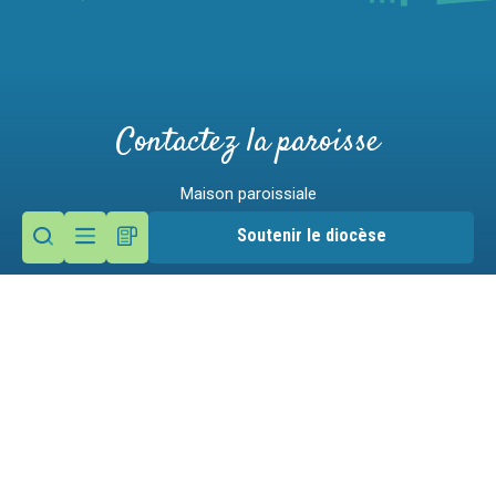
Contactez la paroisse
Maison paroissiale
62 place de l'église
Soutenir le diocèse
74120 Megève
Nous écrire
04 50 21 22 11
Mentions légales
Gestion des cookies
Victime d'un abus ?