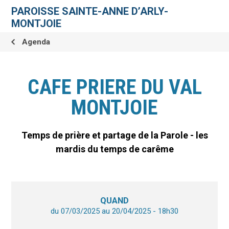
Aller
Outils
au
personnels
PAROISSE SAINTE-ANNE D’ARLY-
contenu.
|
MONTJOIE
Aller
à
la
Agenda
navigation
CAFE PRIERE DU VAL
MONTJOIE
Temps de prière et partage de la Parole - les
mardis du temps de carême
QUAND
du 07/03/2025
au 20/04/2025
- 18h30