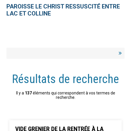
Aller
Outils
au
personnels
PAROISSE LE CHRIST RESSUSCITÉ ENTRE
contenu.
|
LAC ET COLLINE
Aller
à
la
navigation
Résultats de recherche
Il y a
137
éléments qui correspondent à vos termes de
recherche.
VIDE GRENIER DE LA RENTRÉE À LA