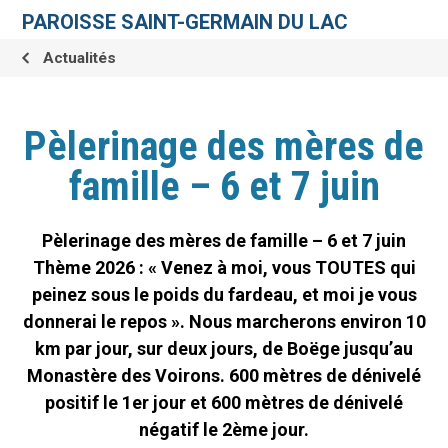
Aller
Outils
au
personnels
PAROISSE SAINT-GERMAIN DU LAC
contenu.
|
Aller
Actualités
à
la
navigation
Pèlerinage des mères de
famille – 6 et 7 juin
Pèlerinage des mères de famille – 6 et 7 juin
Thème 2026 : « Venez à moi, vous TOUTES qui
peinez sous le poids du fardeau, et moi je vous
donnerai le repos ». Nous marcherons environ 10
km par jour, sur deux jours, de Boëge jusqu’au
Monastère des Voirons. 600 mètres de dénivelé
positif le 1er jour et 600 mètres de dénivelé
négatif le 2ème jour.