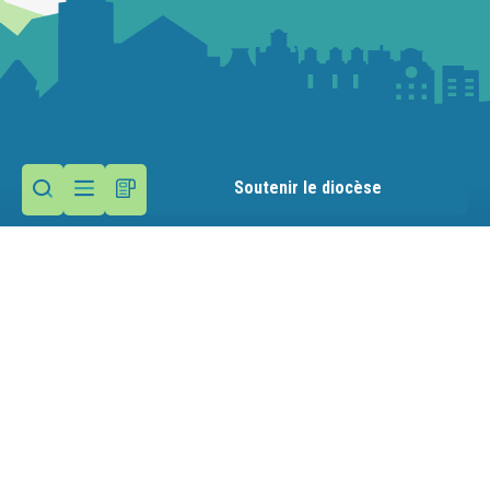
Soutenir le diocèse
Contactez la paroisse
Maison paroissiale
9 route des Moulins
74290 Menthon-Saint-Bernard
Nous écrire
04 50 60 12 53