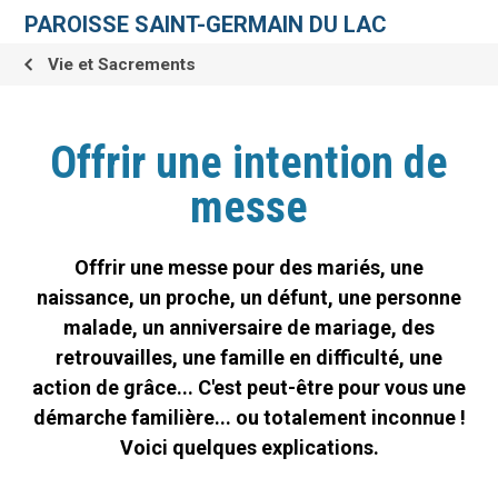
Aller
Outils
au
personnels
PAROISSE SAINT-GERMAIN DU LAC
contenu.
|
Aller
Vie et Sacrements
à
la
navigation
Offrir une intention de
messe
Offrir une messe pour des mariés, une
naissance, un proche, un défunt, une personne
malade, un anniversaire de mariage, des
retrouvailles, une famille en difficulté, une
action de grâce... C'est peut-être pour vous une
démarche familière... ou totalement inconnue !
Voici quelques explications.