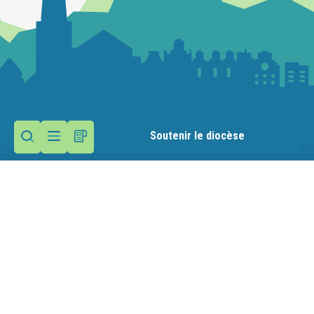
Soutenir le diocèse
Contactez la paroisse
Maison paroissiale
9 route des Moulins
74290 Menthon-Saint-Bernard