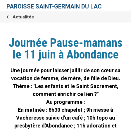
Aller
Outils
au
personnels
PAROISSE SAINT-GERMAIN DU LAC
contenu.
|
Aller
Actualités
à
la
navigation
Journée Pause-mamans
le 11 juin à Abondance
Une journée pour laisser jaillir de son cœur sa
vocation de femme, de mère, de fille de Dieu.
Thème : "Les enfants et le Saint Sacrement,
comment enrichir ce lien ?"
Au programme :
En matinée : 8h30 chapelet ; 9h messe à
Vacheresse suivie d'un café ; 10h topo au
presbytère d'Abondance ; 11h adoration et