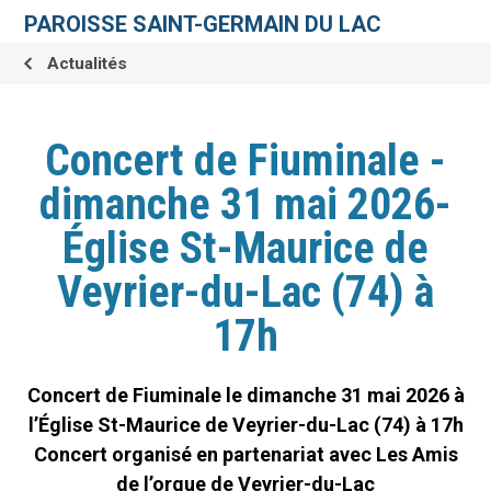
Aller
Outils
au
personnels
PAROISSE SAINT-GERMAIN DU LAC
contenu.
|
Aller
Actualités
à
la
navigation
Concert de Fiuminale -
dimanche 31 mai 2026-
Église St-Maurice de
Veyrier-du-Lac (74) à
17h
Concert de Fiuminale le dimanche 31 mai 2026 à
l’Église St-Maurice de Veyrier-du-Lac (74) à 17h
Concert organisé en partenariat avec Les Amis
de l’orgue de Veyrier-du-Lac