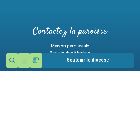
Contactez la paroisse
Maison paroissiale
9 route des Moulins
74290 Menthon-Saint-Bernard
Soutenir le diocèse
Nous écrire
04 50 60 12 53
Mentions légales
Gestion des cookies
Victime d'un abus ?