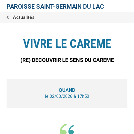
Aller
Outils
au
personnels
PAROISSE SAINT-GERMAIN DU LAC
contenu.
|
Aller
Actualités
à
la
navigation
VIVRE LE CAREME
(RE) DECOUVRIR LE SENS DU CAREME
QUAND
le 02/03/2026
à 17h50