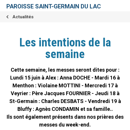
Aller
Outils
au
personnels
PAROISSE SAINT-GERMAIN DU LAC
contenu.
|
Aller
Actualités
à
la
navigation
Les intentions de la
semaine
Cette semaine, les messes seront dites pour :
Lundi 15 juin à Alex : Anna DOCHE - Mardi 16 à
Menthon : Violaine MOTTINI - Mercredi 17 à
Veyrier : Père Jacques FOURNIER - Jeudi 18 à
St-Germain : Charles DESBATS - Vendredi 19 à
Bluffy : Agnès CONDAMIN et sa famille..
Ils sont également présents dans nos prières des
messes du week-end.