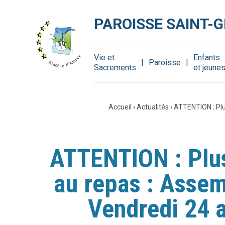
Aller
Outils
au
personnels
contenu.
PAROISSE SAINT-
|
Aller
à
la
navigation
Vie et
Enfants
Paroisse
Sacrements
et jeune
Accueil
›
Actualités
›
ATTENTION : Plus
ATTENTION : Plus 
au repas : Assem
Vendredi 24 a