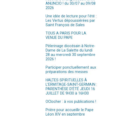
ANUNCIO ! du 30/07 au 09/08
2026
Une idée de lecture pour l’été :
Les Vertus dépoussiérées par
Saint François de Sales
TOUS A PARIS POUR LA
VENUE DU PAPE
Pèlerinage diocésain à Notre-
Dame de La Salette du lundi
28 au mercredi 30 septembre
2026 !
Participer ponctuellement aux
préparations des messes
HALTES SPIRITUELLES À
L’ERMITAGE-SAINT-GERMAIN :
PARENTHÈSE D’ÉTÉ JEUDI 16
JUILLET DE 9H30 à 16H30
OClocher : à vos publications !
Prière pour accueillir le Pape
Léon XIV en septembre