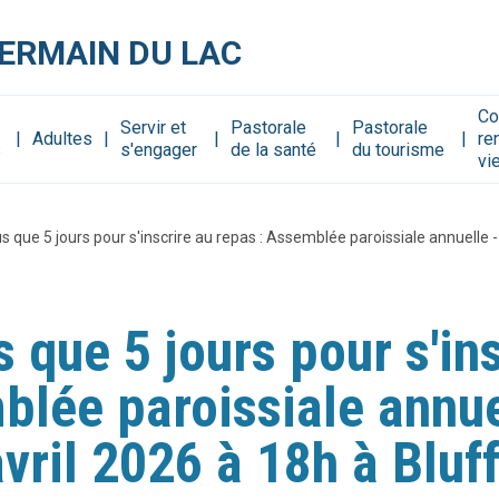
GERMAIN DU LAC
Co
Servir et
Pastorale
Pastorale
Adultes
re
s
s'engager
de la santé
du tourisme
vi
 que 5 jours pour s'inscrire au repas : Assemblée paroissiale annuelle -
que 5 jours pour s'ins
blée paroissiale annue
vril 2026 à 18h à Bluf