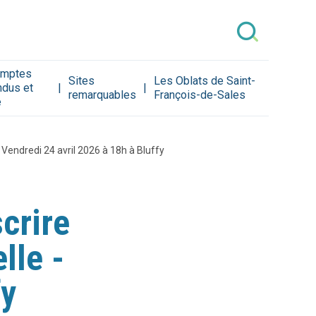
mptes
Sites
Les Oblats de Saint-
ndus et
remarquables
François-de-Sales
e
 Vendredi 24 avril 2026 à 18h à Bluffy
crire
lle -
fy