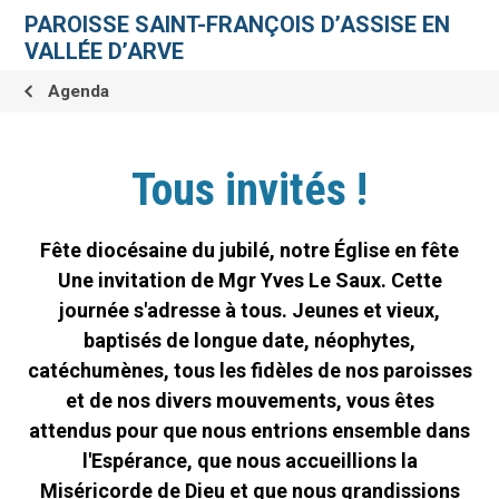
Aller
Outils
au
personnels
PAROISSE SAINT-FRANÇOIS D’ASSISE EN
contenu.
|
VALLÉE D’ARVE
Aller
à
la
Agenda
navigation
Tous invités !
Fête diocésaine du jubilé, notre Église en fête
Une invitation de Mgr Yves Le Saux. Cette
journée s'adresse à tous. Jeunes et vieux,
baptisés de longue date, néophytes,
catéchumènes, tous les fidèles de nos paroisses
et de nos divers mouvements, vous êtes
attendus pour que nous entrions ensemble dans
l'Espérance, que nous accueillions la
Miséricorde de Dieu et que nous grandissions