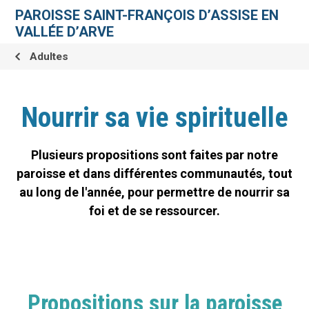
Aller
Outils
au
personnels
PAROISSE SAINT-FRANÇOIS D’ASSISE EN
contenu.
|
VALLÉE D’ARVE
Aller
à
la
Adultes
navigation
Nourrir sa vie spirituelle
Plusieurs propositions sont faites par notre
paroisse et dans différentes communautés, tout
au long de l'année, pour permettre de nourrir sa
foi et de se ressourcer.
Propositions sur la paroisse