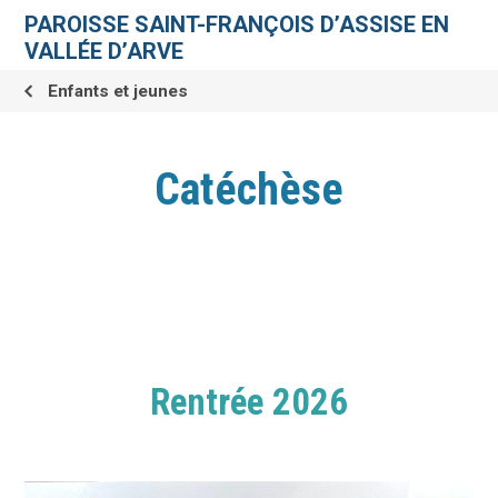
Aller
Outils
au
personnels
PAROISSE SAINT-FRANÇOIS D’ASSISE EN
contenu.
|
VALLÉE D’ARVE
Aller
à
la
Enfants et jeunes
navigation
Catéchèse
Rentrée 2026