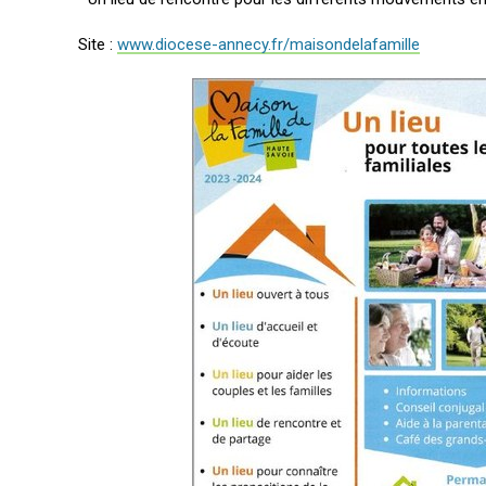
Site :
www.diocese-annecy.fr/maisondelafamille