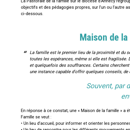
La Pastorale de la famille sur le diocèse d’Annecy regr
objectifs et des pédagogies propres, sur l’un ou l’autre 
ci-dessous.
Maison de la
La famille est le premier lieu de la proximité et du se
toutes les espérances, même si elle est fragilisée. D
et quelquefois des souffrances. Certains cherchent 
une instance capable d'offrir quelques conseils, de 
Souvent, par d
en
En réponse à ce constat, une « Maison de la famille » a 
Famille se veut :
• Un lieu d’accueil, pour informer et orienter les personne
• Un lieu de rencontre pour les différents mouvements e