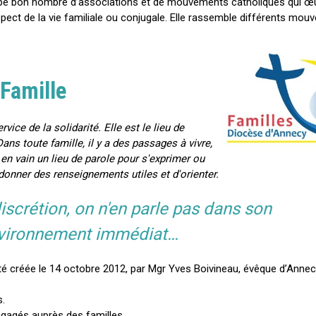
oupe bon nombre d’associations et de mouvements catholiques qui œ
aspect de la vie familiale ou conjugale. Elle rassemble différents m
 Famille
rvice de la solidarité. Elle est le lieu de
ans toute famille, il y a des passages à vivre,
en vain un lieu de parole pour s'exprimer ou
donner des renseignements utiles et d'orienter.
iscrétion, on n'en parle pas dans son
vironnement immédiat…
été créée le 14 octobre 2012, par Mgr Yves Boivineau, évêque d’Annec
s.
ngagés auprès des familles