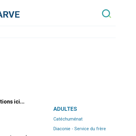
’ARVE
ons ici...
Navigation
ADULTES
Catéchuménat
Diaconie - Service du frère