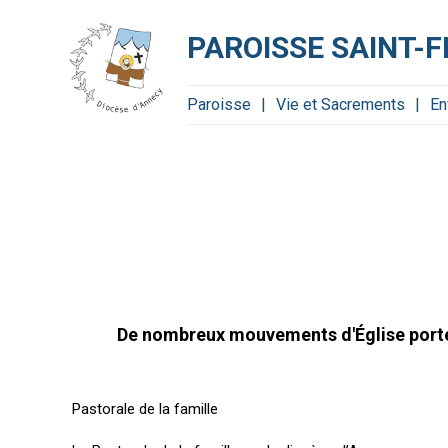
Aller
Outils
au
personnels
contenu.
PAROISSE SAINT-F
|
Aller
à
la
navigation
Paroisse
Vie et Sacrements
En
De nombreux mouvements d'Église portent 
Pastorale de la famille