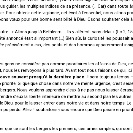
 nous guider, les multiples indices de sa présence. (… Car) dans toute 
r. Pour obtenir cette vigilance, cet éveil à l’essentiel, nous allons pr
 bons vœux pour une bonne sensibilité à Dieu. Osons souhaiter cela 
tre : « Allons jusqu’à Bethléem … Ils y allèrent, sans délai » (Lc 2, 15s
t été annoncé était si important (…) Bien sûr, la curiosité les poussait
nnoncée précisément à eux, des petits et des hommes apparemment insign
é des gens ne considère pas comme prioritaires les affaires de Dieu, c
 nous les renvoyons à plus tard. Avant tout nous faisons ce qui, ici
trouve souvent presqu’à la dernière place
. Il sera toujours temps
de priorité. Si quelque chose dans notre vie mérite urgence, c’est seu
 bergers. Nous voulons apprendre d’eux à ne pas nous laisser écrase
endre d’eux la liberté intérieure de mettre au second plan les autre
e Dieu, pour le laisser entrer dans notre vie et dans notre temps. L
 temps perdu. Allez ! souhaitons-nous encore que Dieu passe en priori
er que ce sont les bergers les premiers, ces âmes simples, qui son