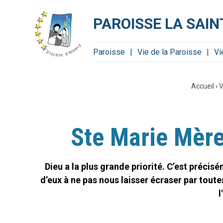
Aller
Outils
au
personnels
contenu.
PAROISSE LA SAI
|
Aller
à
la
navigation
Paroisse
Vie de la Paroisse
Vi
Accueil
›
V
Ste Marie Mère
Dieu a la plus grande priorité. C’est préci
d’eux à ne pas nous laisser écraser par toute
l