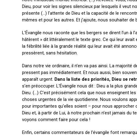
Dieu, pour voir les signes silencieux par lesquels il veut
présente (…) l’attente de Dieu et la capacité de le rencontre
mêmes et pour les autres. Et j’ajoute, nous souhaiter de
L’Évangile nous raconte que les bergers se dirent l’un à l’au
hâtèrent » dit littéralement le texte grec. Ce qui leur avai
la fébrilité liée à la grande réalité qui leur avait été a
pressèrent, sans hésitation.
Dans notre vie ordinaire, il n’en va pas ainsi. La majorit
pressent pas immédiatement. Et nous aussi, bien souvent,
apparaît urgent.
Dans la liste des priorités, Dieu se re
s’en préoccuper. L’Évangile nous dit : Dieu a la plus gran
Dieu. (…) C’est précisément cela que nous enseignent les
choses urgentes de la vie quotidienne. Nous voulons appr
pour importantes qu’elles soient – pour nous approcher d
Dieu et, à partir de Lui, à notre prochain n’est jamais du
voyons comment faire pour cela !
Enfin, certains commentateurs de l’évangile font remarqu