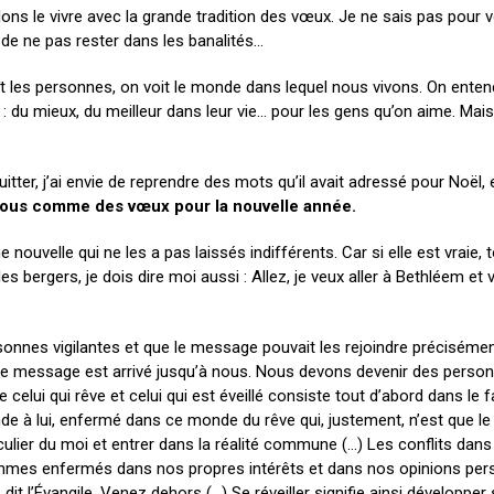
lons le vivre avec la grande tradition des vœux. Je ne sais pas pour 
de ne pas rester dans les banalités…
aît les personnes, on voit le monde dans lequel nous vivons. On ent
s : du mieux, du meilleur dans leur vie… pour les gens qu’on aime. Mai
itter, j’ai envie de reprendre des mots qu’il avait adressé pour Noël, 
 nous comme des vœux pour la nouvelle année.
ouvelle qui ne les a pas laissés indifférents. Car si elle est vraie, 
 bergers, je dois dire moi aussi : Allez, je veux aller à Bethléem et voi
sonnes vigilantes et que le message pouvait les rejoindre précisémen
 le message est arrivé jusqu’à nous. Nous devons devenir des perso
e celui qui rêve et celui qui est éveillé consiste tout d’abord dans le f
e à lui, enfermé dans ce monde du rêve qui, justement, n’est que le s
rticulier du moi et entrer dans la réalité commune (…) Les conflits dan
 sommes enfermés dans nos propres intérêts et dans nos opinions per
it l’Évangile. Venez dehors (…) Se réveiller signifie ainsi développer 