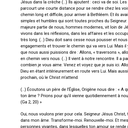
Jésus dans la crèche (…) Ils ajoutent : ceci va de soi. Les
parcourt une courte distance pour se rendre chez les voisi
chemin long et difficile, pour arriver à Bethléem. Et ils av
simples et humbles qui sont toutes proches du Seigneur. El
majeure partie de nous, hommes modernes, vit loin de Jés
vivons dans les réflexions, dans les affaires et les occu
très long. (…) Dieu doit sans cesse nous pousser et nous
engagements et trouver le chemin qui va vers Lui. Mais il
que nous aussi puissions dire : Allons, « traversons », al
en chemin vers nous. (…) Il vient à notre rencontre. Il a 
combien je vous aime. Venez et voyez que je suis ici. A
Dieu en étant intérieurement en route vers Lui. Mais aussi
prochain, où le Christ m’attend.
(…) Écoutons un père de l’Église, Origène nous dire : « A qu
ton âme ? Prions pour qu’il vienne quotidiennement à nous e
(Ga 2, 20) »
Oui, nous voulons prier pour cela. Seigneur Jésus Christ, 
dans mon âme. Transforme-moi. Renouvelle-moi. Et mes v
personnes vivantes, dans lesquelles ton amour se rende