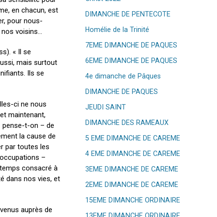
âme, en chacun, est
DIMANCHE DE PENTECOTE
ier, pour nous-
Homélie de la Trinité
à nos voisins…
7EME DIMANCHE DE PAQUES
s). « Il se
6EME DIMANCHE DE PAQUES
 aussi, mais surtout
ifiants. Ils se
4e dimanche de Pâques
DIMANCHE DE PAQUES
elles-ci ne nous
JEUDI SAINT
 et maintenant,
DIMANCHE DES RAMEAUX
 – pense-t-on – de
lement la cause de
5 EME DIMANCHE DE CAREME
r par toutes les
4 EME DIMANCHE DE CAREME
s occupations –
e temps consacré à
3EME DIMANCHE DE CAREME
té dans nos vies, et
2EME DIMANCHE DE CAREME
15EME DIMANCHE ORDINAIRE
t venus auprès de
13EME DIMANCHE ORDINAIRE