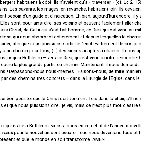
 bergers habitaient à côté. Ils n’avaient qu’à « traverser » (cf. Lc 2,
ns. Les savants, les mages, en revanche, habitaient loin. Ils devaien
aient besoin d’un guide et d’indication. Eh bien, aujourd’hui encore, il 
les sont, pour ainsi dire, ses voisins et peuvent facilement aller che
us Christ, de Celui qui s’est fait homme, de Dieu qui est venu au mi
pations qui nous absorbent entièrement et depuis lesquelles le chemin
 aider, afin que nous puissions sortir de l’enchevêtrement de nos pe
 y a un chemin pour tous, (…) des signes adaptés à chacun. Il nous ap
lons jusqu’à Bethléem – vers ce Dieu, qui est venu à notre rencontre. O
parcouru la plus grande partie du chemin. Maintenant, il nous demande
llons ! Dépassons-nous nous-mêmes ! Faisons-nous, de mille manièr
 par des chemins très concrets – dans la Liturgie de l’Église, dans le
oi bon pour toi que le Christ soit venu une fois dans la chair, s’Il ne
t que nous puissions dire : je vis, mais ce n’est plus moi, c’est le C
toi qui es né à Bethléem, viens à nous en ce début de l’année nouvell
œux pour le nouvel an sont ceux-ci : que nous devenions tous et 
 présent et que le monde en soit transformé. AMEN