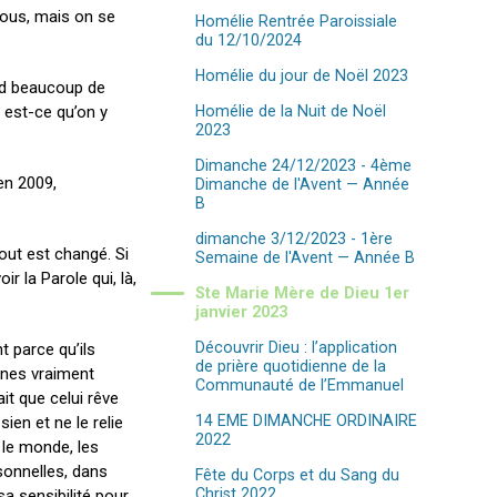
vous, mais on se
Homélie Rentrée Paroissiale
du 12/10/2024
Homélie du jour de Noël 2023
end beaucoup de
s est-ce qu’on y
Homélie de la Nuit de Noël
2023
Dimanche 24/12/2023 - 4ème
en 2009,
Dimanche de l'Avent — Année
B
dimanche 3/12/2023 - 1ère
tout est changé. Si
Semaine de l'Avent — Année B
r la Parole qui, là,
Ste Marie Mère de Dieu 1er
janvier 2023
Découvrir Dieu : l’application
t parce qu’ils
de prière quotidienne de la
nnes vraiment
Communauté de l’Emmanuel
ait que celui rêve
14 EME DIMANCHE ORDINAIRE
ien et ne le relie
2022
s le monde, les
sonnelles, dans
Fête du Corps et du Sang du
Christ 2022
sa sensibilité pour