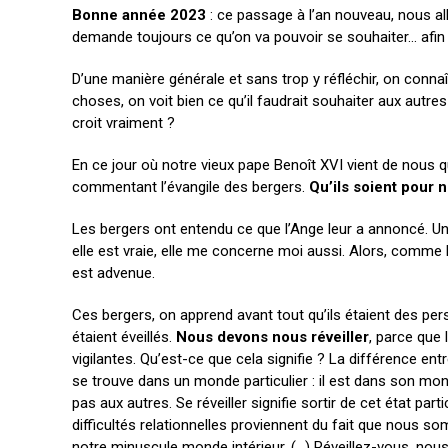
Bonne année 2023
: ce passage à l’an nouveau, nous al
demande toujours ce qu’on va pouvoir se souhaiter… afin 
D’une manière générale et sans trop y réfléchir, on conn
choses, on voit bien ce qu’il faudrait souhaiter aux autre
croit vraiment ?
En ce jour où notre vieux pape Benoît XVI vient de nous qu
commentant l’évangile des bergers.
Qu’ils soient pour
Les bergers ont entendu ce que l’Ange leur a annoncé. Une n
elle est vraie, elle me concerne moi aussi. Alors, comme les
est advenue.
Ces bergers, on apprend avant tout qu’ils étaient des per
étaient éveillés.
Nous devons nous réveiller
, parce que
vigilantes. Qu’est-ce que cela signifie ? La différence entr
se trouve dans un monde particulier : il est dans son mond
pas aux autres. Se réveiller signifie sortir de cet état pa
difficultés relationnelles proviennent du fait que nous
notre minuscule monde intérieur. (…) Réveillez-vous, nous d