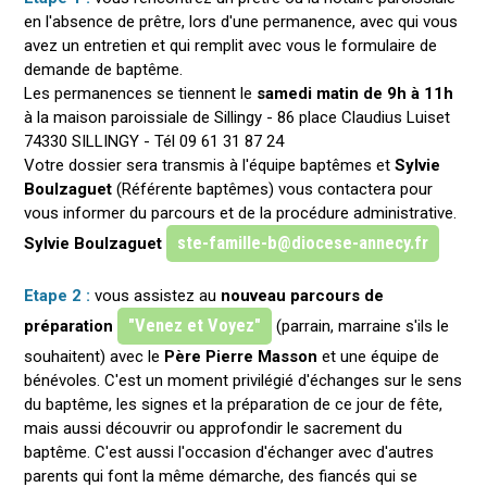
en l'absence de prêtre, lors d'une permanence, avec qui vous
avez un entretien et qui remplit avec vous le formulaire de
demande de baptême.
Les permanences se tiennent le
samedi matin de 9h à 11h
à la maison paroissiale de Sillingy - 86 place Claudius Luiset
74330 SILLINGY - Tél 09 61 31 87 24
Votre dossier sera transmis à l'équipe baptêmes et
Sylvie
Boulzaguet
(Référente baptêmes) vous contactera pour
vous informer du parcours et de la procédure administrative.
ste-famille-b@diocese-annecy.fr
Sylvie Boulzaguet
Etape 2 :
vous assistez au
nouveau parcours de
"Venez et Voyez"
préparation
(parrain, marraine s'ils le
souhaitent) avec le
Père Pierre Masson
et une équipe de
bénévoles. C'est un moment privilégié d'échanges sur le sens
du baptême, les signes et la préparation de ce jour de fête,
mais aussi découvrir ou approfondir le sacrement du
baptême.
C'est aussi l'occasion d'échanger avec d'autres
parents qui font la même démarche, des fiancés qui se