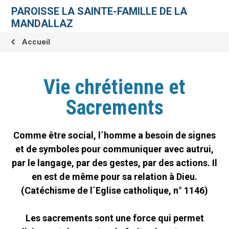
Aller
Outils
au
personnels
PAROISSE LA SAINTE-FAMILLE DE LA
contenu.
|
MANDALLAZ
Aller
à
la
Accueil
navigation
Vie chrétienne et
Sacrements
Comme être social, l´homme a besoin de signes
et de symboles pour communiquer avec autrui,
par le langage, par des gestes, par des actions. Il
en est de même pour sa relation à Dieu.
(Catéchisme de l´Eglise catholique, n° 1146)
Les sacrements sont une force qui permet