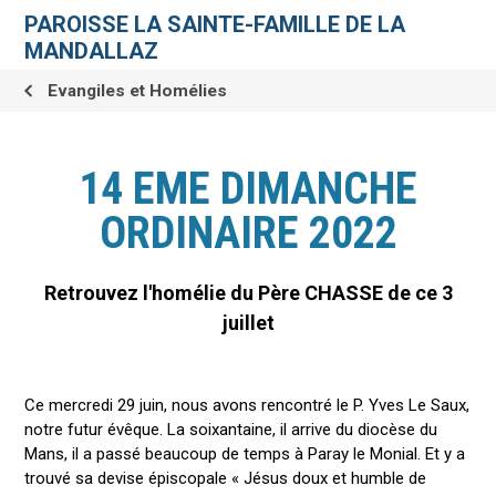
Aller
Outils
au
personnels
PAROISSE LA SAINTE-FAMILLE DE LA
contenu.
|
MANDALLAZ
Aller
à
la
Evangiles et Homélies
navigation
14 EME DIMANCHE
ORDINAIRE 2022
Retrouvez l'homélie du Père CHASSE de ce 3
juillet
Ce mercredi 29 juin, nous avons rencontré le P. Yves Le Saux,
notre futur évêque. La soixantaine, il arrive du diocèse du
Mans, il a passé beaucoup de temps à Paray le Monial. Et y a
trouvé sa devise épiscopale « Jésus doux et humble de