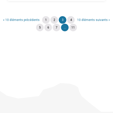
« 10 éléments précédents
1
2
3
4
10 éléments suivants »
5
6
7
...
11