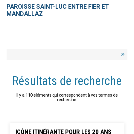
Aller
Outils
au
personnels
PAROISSE SAINT-LUC ENTRE FIER ET
contenu.
|
MANDALLAZ
Aller
à
la
navigation
Résultats de recherche
Il y a
110
éléments qui correspondent à vos termes de
recherche.
ICÔNE ITINÉRANTE POUR LES 20 ANS