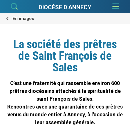
Aller
Outils
au
personnels
DIOCÈSE D'ANNECY
contenu.
|
Aller
à
En images
la
navigation
La société des prêtres
de Saint François de
Sales
C'est une fraternité qui rassemble environ 600
prêtres diocésains attachés à la spiritualité de
saint François de Sales.
Rencontres avec une quarantaine de ces prêtres
venus du monde entier à Annecy, à l'occasion de
leur assemblée générale.