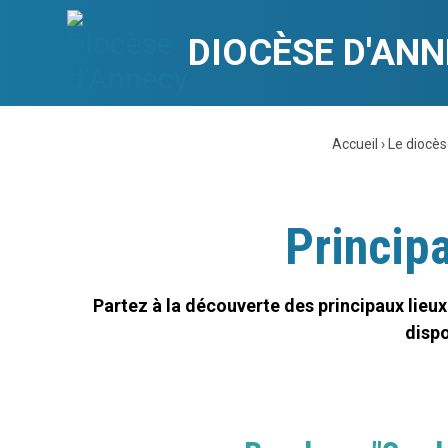
Aller
Outils
au
personnels
contenu.
|
DIOCÈSE D'AN
Aller
à
la
navigation
Accueil
›
Le diocè
Principa
Partez à la découverte des principaux lieux
dispo