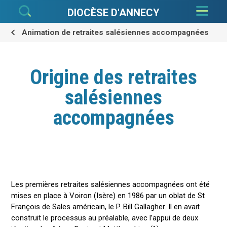
Aller
Outils
au
personnels
DIOCÈSE D'ANNECY
contenu.
|
Aller
à
Animation de retraites salésiennes accompagnées
la
navigation
Origine des retraites
salésiennes
accompagnées
Les premières retraites salésiennes accompagnées ont été
mises en place à Voiron (Isère) en 1986 par un oblat de St
François de Sales américain, le P. Bill Gallagher. Il en avait
construit le processus au préalable, avec l’appui de deux