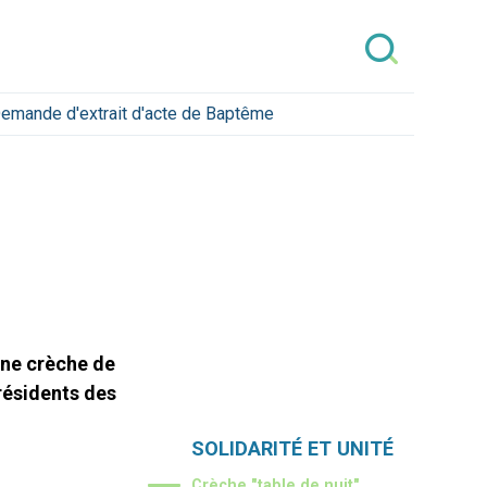
emande d'extrait d'acte de Baptême
une crèche de
résidents des
Navigation
SOLIDARITÉ ET UNITÉ
Crèche "table de nuit"