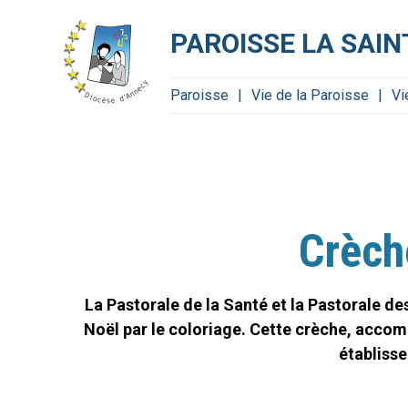
Aller
Outils
au
personnels
contenu.
PAROISSE LA SAI
|
Aller
à
la
navigation
Paroisse
Vie de la Paroisse
Vi
Crèche
La Pastorale de la Santé et la Pastorale d
Noël par le coloriage. Cette crèche, accomp
établiss