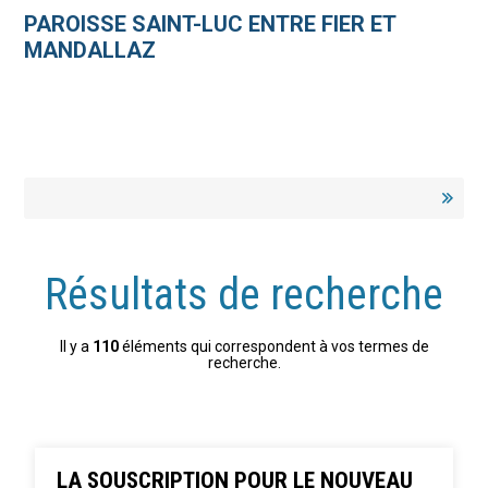
Aller
Outils
au
personnels
PAROISSE SAINT-LUC ENTRE FIER ET
contenu.
|
MANDALLAZ
Aller
à
la
navigation
Résultats de recherche
Il y a
110
éléments qui correspondent à vos termes de
recherche.
LA SOUSCRIPTION POUR LE NOUVEAU