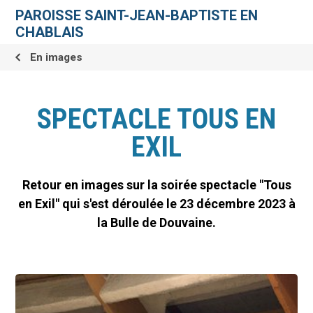
Aller
Outils
au
personnels
PAROISSE SAINT-JEAN-BAPTISTE EN
contenu.
|
CHABLAIS
Aller
à
la
En images
navigation
SPECTACLE TOUS EN
EXIL
Retour en images sur la soirée spectacle "Tous
en Exil" qui s'est déroulée le 23 décembre 2023 à
la Bulle de Douvaine.